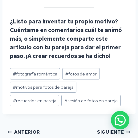
¿Listo para inventar tu propio motivo?
Cuéntame en comentarios cuál te animó
más, o simplemente comparte este
artículo con tu pareja para dar el primer
paso. ¡A crear recuerdos se ha dicho!
Etiquetas
#
fotografía romántica
#
fotos de amor
de
la
#
motivos para fotos de pareja
entrada:
#
recuerdos en pareja
#
sesión de fotos en pareja
Navegación
ANTERIOR
SIGUIENTE