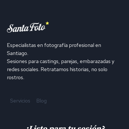
DE
FOTOS
PARA
CASTING?
GUÍA
REAL
Y
Especialistas en fotografía profesional en
CONSEJOS
Santiago.
PARA
Sesiones para castings, parejas, embarazadas y
DESTACAR
redes sociales. Retratamos historias, no solo
rostros.
Servicios
Blog
¿Listo para tu sesión?