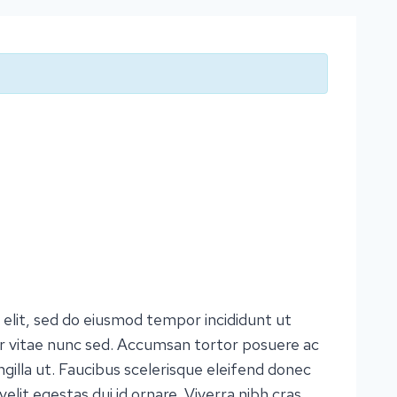
 elit, sed do eiusmod tempor incididunt ut
r vitae nunc sed. Accumsan tortor posuere ac
ngilla ut. Faucibus scelerisque eleifend donec
velit egestas dui id ornare. Viverra nibh cras